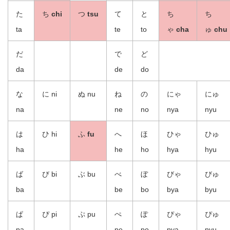
た
ち
chi
つ
tsu
て
と
ち
ち
ta
te
to
ゃ
cha
ゅ
chu
だ
で
ど
da
de
do
な
に ni
ぬ nu
ね
の
にゃ
にゅ
na
ne
no
nya
nyu
は
ひ hi
ふ
fu
へ
ほ
ひゃ
ひゅ
ha
he
ho
hya
hyu
ば
び bi
ぶ bu
べ
ぼ
びゃ
びゅ
ba
be
bo
bya
byu
ぱ
ぴ pi
ぷ pu
ぺ
ぽ
ぴゃ
ぴゅ
pa
pe
po
pya
pyu