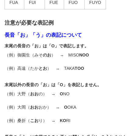
FUA
FUI
FUE
FUO
FUYO
注意が必要な表記例
長音「お」「う」の表記について
末尾の長音の「お」は「O」で表記します。
（例）御園生（みそ
のお
） → MISO
NOO
（例）高遠（たか
とお
） → TAKA
TOO
末尾以外の長音の「お」は「O」を表記しません。
（例）大野（
おお
の） →
O
NO
（例）大岡（
おお
おか） →
O
OKA
（例）桑折（
こお
り） →
KO
RI