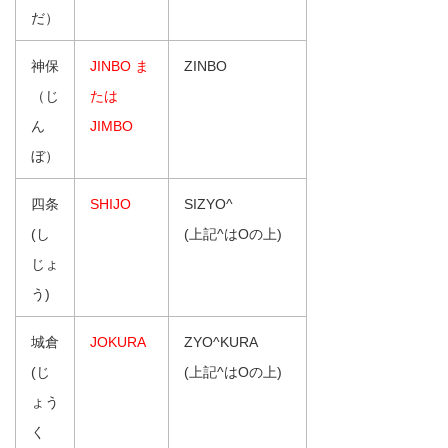
だ）
神保
JINBO ま
ZINBO
（じ
たは
ん
JIMBO
ぼ）
四条
SHIJO
SIZYO^
(し
(上記^はOの上)
じょ
う)
城倉
JOKURA
ZYO^KURA
(じ
(上記^はOの上)
ょう
く