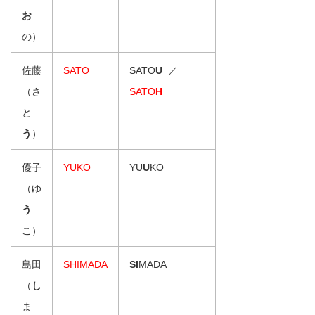
お
の）
佐藤
SATO
SATO
U
／
（さ
SATO
H
と
う
）
優子
YUKO
YU
U
KO
（ゆ
う
こ）
島田
SHIMADA
SI
MADA
（
し
ま