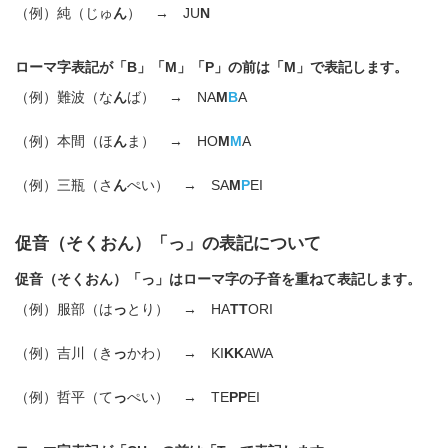
（例）純（じゅ
ん
） → JU
N
ローマ字表記が「B」「M」「P」の前は「M」で表記します。
（例）難波（な
ん
ば） → NA
M
B
A
（例）本間（ほ
ん
ま） → HO
M
M
A
（例）三瓶（さ
ん
ぺい） → SA
M
P
EI
促音（そくおん）「っ」の表記について
促音（そくおん）「っ」はローマ字の子音を重ねて表記します。
（例）服部（は
っ
とり） → HA
TT
ORI
（例）吉川（き
っ
かわ） → KI
KK
AWA
（例）哲平（て
っ
ぺい） → TE
PP
EI