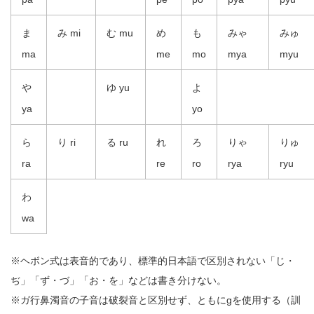
ま
み mi
む mu
め
も
みゃ
みゅ
ma
me
mo
mya
myu
や
ゆ yu
よ
ya
yo
ら
り ri
る ru
れ
ろ
りゃ
りゅ
ra
re
ro
rya
ryu
わ
wa
※ヘボン式は表音的であり、標準的日本語で区別されない「じ・
ぢ」「ず・づ」「お・を」などは書き分けない。
※ガ行鼻濁音の子音は破裂音と区別せず、ともにgを使用する（訓