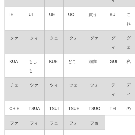
ィ
IE
UI
UE
UO
買う
BUI
こ
れ
クァ
クィ
クェ
クォ
グァ
グ
グ
ィ
ェ
KUA
もし
KUE
どこ
洞窟
GUI
私
も
チェ
ツァ
ツィ
ツェ
ツォ
テ
デ
ィ
ィ
CHIE
TSUA
TSUI
TSUE
TSUO
TEI
の
ファ
フィ
フェ
フォ
フョ