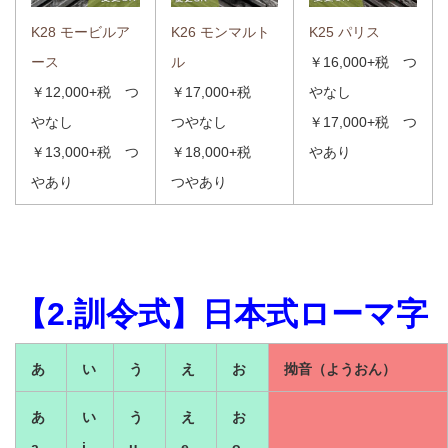
K28 モービルア
K26 モンマルト
K25 パリス
ース
ル
￥16,000+税 つ
￥12,000+税 つ
￥17,000+税
やなし
やなし
つやなし
￥17,000+税 つ
￥13,000+税 つ
￥18,000+税
やあり
やあり
つやあり
【2.
訓令式
】
日本式ローマ字
あ
い
う
え
お
拗音（ようおん）
あ
い
う
え
お
a
i
u
e
o