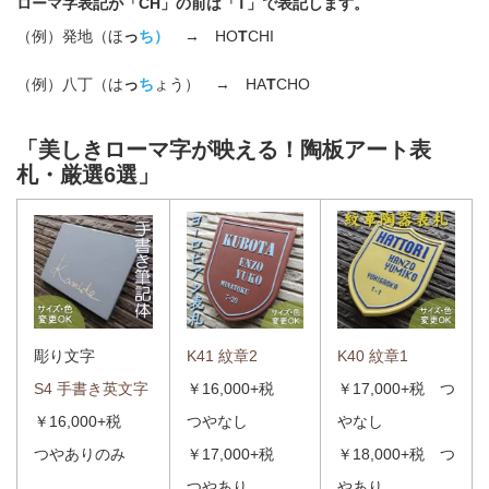
ローマ字表記が「CH」の前は「T」で表記します。
（例）発地（ほ
っ
ち）
→ HO
T
CHI
（例）八丁（は
っ
ち
ょう） → HA
T
CHO
「美しきローマ字が映える！陶板アート表
札・厳選6
選」
彫り文字
K41 紋章2
K40 紋章1
S4 手書き英文字
￥16,000+税
￥17,000+税 つ
￥16,000+税
つやなし
やなし
つやありのみ
￥17,000+税
￥18,000+税 つ
つやあり
やあり