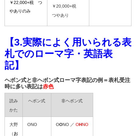
￥22,000+税 つ
￥20,000+税
やありのみ
つやあり
【3.実際によく用いられる表
札でのローマ字・英語表
記】
ヘボン式と非ヘボン式ローマ字表記の例＝表札受注
時に多い表記は
赤色
読み
ヘボン式
非ヘボン式
かた
大野
ONO
O
O
NO ／
O
H
NO
（
お