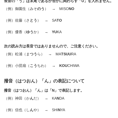
長音の「う」は末尾であるか否かに関わらず「U」を入れません。
（例）御園生（みそ
のう
） → MISO
NO
（例）佐藤（さ
とう
） → SA
TO
（例）優香（
ゆう
か） →
YU
KA
次の読み方は長音ではありませんので、ご注意ください。
（例）松浦（ま
つう
ら） → MA
TSUU
RA
（例）小団扇（
こう
ちわ） →
KOU
CHIWA
撥音（はつおん）「ん」の表記について
撥音（はつおん）「ん」は「N」で表記します。
（例）神田（か
ん
だ） → KA
N
DA
（例）信也（し
ん
や） → SHI
N
YA