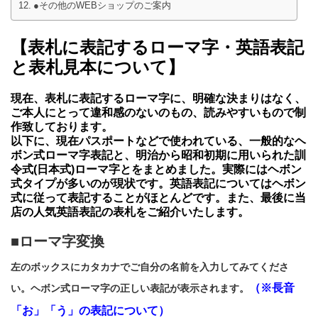
●その他のWEBショップのご案内
【
表札に表記するローマ字・英語表記
と表札見本について
】
現在、表札に表記するローマ字に、明確な決まりはなく、
ご本人にとって違和感のないのもの、読みやすいもので制
作致しております。
以下に、現在パスポートなどで使われている、一般的なヘ
ボン式ローマ字表記と、
明治から昭和初期に用いられた訓
令式(日本式)ローマ字と
を
まとめました。実際にはヘボン
式
タイプが多いのが現状です。英語表記についてはヘボン
式に従って表記することがほとんどです。また、最後に当
店の人気英語表記の表札をご紹介いたします。
■ローマ字変換
左のボックスにカタカナでご自分の名前を入力してみてくださ
（※長音
い。ヘボン式ローマ字の正しい表記が表示されます。
「お」「う」の表記について）