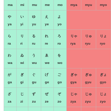
ma
mi
mu
me
mo
mya
myu
myo
や
い
ゆ
え
よ
ya
yi
yu
ye
yo
ら
り
る
れ
ろ
りゃ
りゅ
りょ
ra
ri
ru
re
ro
rya
ryu
ryo
わ
ゐ
う
ゑ
を
wa
wi
wu
we
wo
が
ぎ
ぐ
げ
ご
ぎゃ
ぎゅ
ぎょ
ga
gi
gu
ge
go
gya
gyu
gyo
ざ
じ
ず
ぜ
ぞ
じゃ
じゅ
じょ
za
zi
zu
ze
zo
zya
zyu
zyo