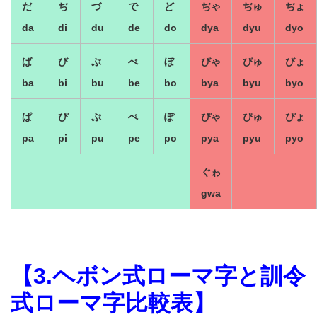
だ
ぢ
づ
で
ど
ぢゃ
ぢゅ
ぢょ
da
di
du
de
do
dya
dyu
dyo
ば
び
ぶ
べ
ぼ
びゃ
びゅ
びょ
ba
bi
bu
be
bo
bya
byu
byo
ぱ
ぴ
ぷ
ぺ
ぽ
ぴゃ
ぴゅ
ぴょ
pa
pi
pu
pe
po
pya
pyu
pyo
ぐゎ
gwa
【3.ヘボン式ローマ字と訓令
式ローマ字比較表】