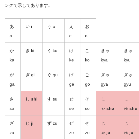
ンクで示してあります。
あ
い i
う u
え
お
a
e
o
か
き ki
く ku
け
こ
きゃ
きゅ
ka
ke
ko
kya
kyu
が
ぎ gi
ぐ gu
げ
ご
ぎゃ
ぎゅ
ga
ge
go
gya
gyu
さ
し
shi
す su
せ
そ
し
し
sa
se
so
ゃ
sha
ゅ
shu
ざ
じ
ji
ず zu
ぜ
ぞ
じ
じ
za
ze
zo
ゃ
ja
ゅ
ju