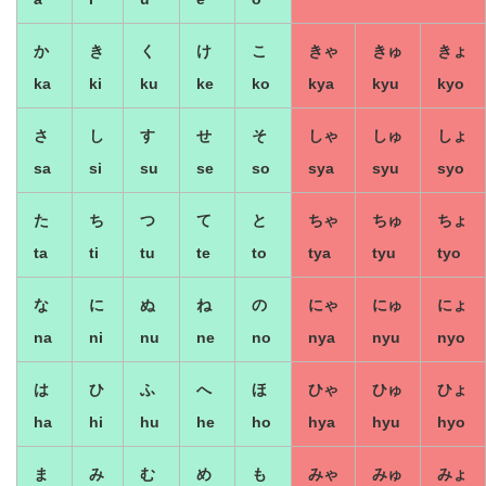
か
き
く
け
こ
きゃ
きゅ
きょ
ka
ki
ku
ke
ko
kya
kyu
kyo
さ
し
す
せ
そ
しゃ
しゅ
しょ
sa
si
su
se
so
sya
syu
syo
た
ち
つ
て
と
ちゃ
ちゅ
ちょ
ta
ti
tu
te
to
tya
tyu
tyo
な
に
ぬ
ね
の
にゃ
にゅ
にょ
na
ni
nu
ne
no
nya
nyu
nyo
は
ひ
ふ
へ
ほ
ひゃ
ひゅ
ひょ
ha
hi
hu
he
ho
hya
hyu
hyo
ま
み
む
め
も
みゃ
みゅ
みょ