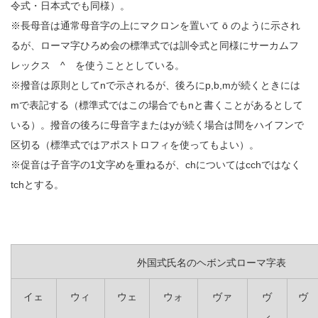
令式・日本式でも同様）。
※長母音は通常母音字の上にマクロンを置いて ō のように示され
るが、ローマ字ひろめ会の標準式では訓令式と同様にサーカムフ
レックス ^ を使うこととしている。
※撥音は原則としてnで示されるが、後ろにp,b,mが続くときには
mで表記する（標準式ではこの場合でもnと書くことがあるとして
いる）。撥音の後ろに母音字またはyが続く場合は間をハイフンで
区切る（標準式ではアポストロフィを使ってもよい）。
※促音は子音字の1文字めを重ねるが、chについてはcchではなく
tchとする。
外国式氏名のヘボン式ローマ字表
イェ
ウィ
ウェ
ウォ
ヴァ
ヴ
ヴ