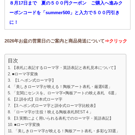
８月17日まで 夏の５００円クーポン ご購入へ進みク
ーポンコードを「summer500」と入力で５００円引き
に！
2026年お盆の営業日のご案内と商品発送について
⇒クリック
目次
【表札に表記するローマ字・英語表記と表札見本について】
■ローマ字変換
【1.ヘボン式ローマ字】
「美しきローマ字が映える！陶板アート表札・厳選6選」
「玄関にセンスを。ローマ字×陶板アートの映え表札 6選」
【2.訓令式】日本式ローマ字
【3.ヘボン式ローマ字と訓令式ローマ字比較表】
「ローマ字が主役！映える陶板表札BEST４」
【3.実際によく用いられる表札でのローマ字・英語表記】
■ローマ字変換
「美しきローマ字が映える！陶板アート表札・多彩な33選」