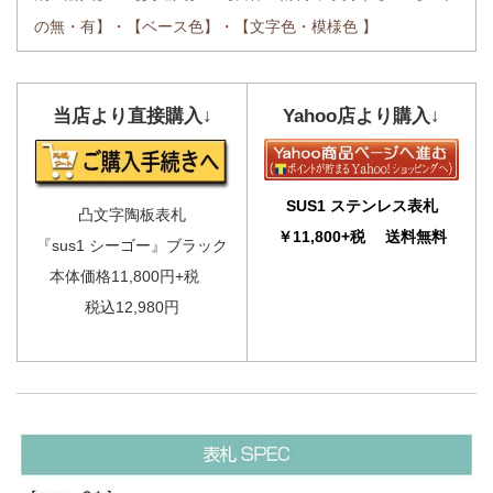
の無・有】
・
【ベース色】
・
【文字色・
模様色 】
当店より直接購入↓
Yahoo店より購入↓
SUS1 ステンレス表札
凸文字陶板表札
￥11,800+税 送料無料
『sus1 シーゴー』ブラック
本体価格11,800円+税
税込12,980円