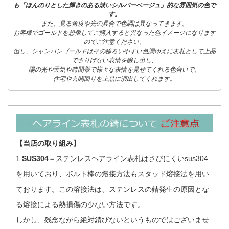
も「ほんのりとした輝きのある淡いシルバーベージュ」的な雰囲気の色で
す。
また、見る角度や光の具合で色調は異なってきます。
お客様でゴールドを想像してご購入すると異なった色イメージになります
のでご注意ください。
但し、シャンパンゴールドはその移ろいやすい色調ゆえに表札として上品
でさりげない表情を醸し出し、
陽の光や天気や時間帯で様々な表情を見せてくれる色合いで、
住宅や玄関回りを上品に演出してくれます。
【当店の取り組み】
1.
SUS304
＝ステンレスヘアライン表札はさびにくいsus304
を用いており、ボルト棒の熔接方法もスタッド熔接法を用い
ております。この溶接法は、ステンレスの錆発生の原因とな
る熔接による熱損傷の少ない方法です。
しかし、残念ながら絶対錆びないというものではございませ