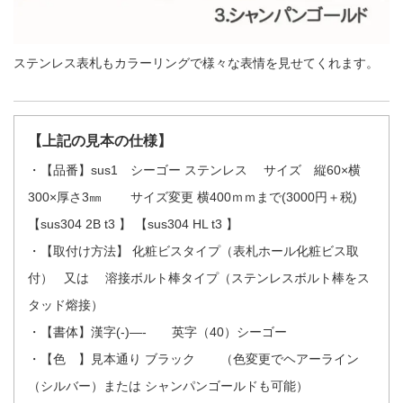
ステンレス表札もカラーリングで様々な表情を見せてくれます。
【上記の見本の仕様】
・【品番】sus1 シーゴー ステンレス サイズ 縦60×横
300×厚さ3㎜ サイズ変更 横400ｍｍまで(3000円＋税)
【sus304 2B t3 】 【sus304 HL t3 】
・【取付け方法】 化粧ビスタイプ（表札ホール化粧ビス取
付） 又は
溶接ボルト棒タイプ（ステンレスボルト棒をス
タッド熔接）
・【書体】漢字(-)—- 英字（40）シーゴー
・【色 】見本通り ブラック （色変更でヘアーライン
（シルバー）または シャンパンゴールドも可能）