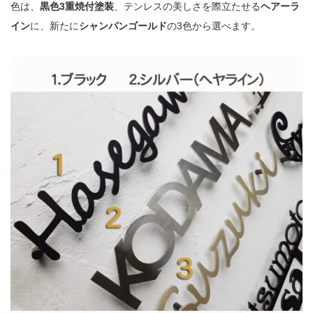
色は、
黒色3重焼付塗装
、テンレスの美しさを際立たせる
ヘアーラ
イン
に、新たに
シャンパンゴールド
の3色から選べます。