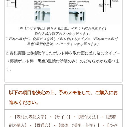
※【ご注文後にお送りする白黒レイアウト図の見本です】
取付方法は以下の２つから選べます。
1.表札の取付穴に化粧ビスを通して取り付けるタイプ＝（表札ホール取付
黒色3重焼付塗装・ヘアーラインから選べます）
2.表札裏面に熔接取付したボルト棒を取付面に差し込むタイプ＝
（熔接ボルト棒 黒色3重焼付塗装のみ）のどちらかから選べま
す。
以下の項目を決定の上、予めメモをして、ご購入にお
進みください。
・
【表札の表記文字】
・
【サイズ】
・
【取付方法】
・
【接着
剤の購入】
・
【貫通穴】
・
【書体 （漢字、英字）】
・
【つや