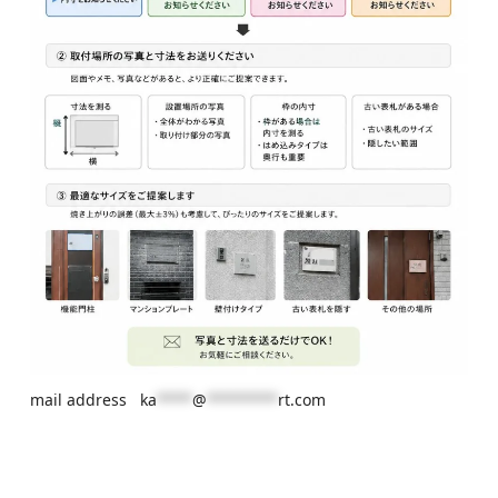
mail address
ka
****
@
********
rt.com