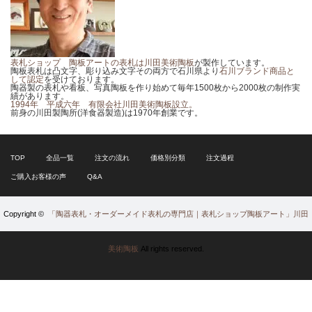
表札ショップ 陶板アートの表札は川田美術陶板
が製作しています。
陶板表札は凸文字、彫り込み文字その両方で石川県より
石川ブランド商品と
して認定
を受けております。
陶器製の表札や看板、写真陶板を作り始めて毎年1500枚から2000枚の制作実
績があります。
1994年 平成六年 有限会社川田美術陶板設立。
前身の川田製陶所(洋食器製造)は1970年創業です。
TOP
全品一覧
注文の流れ
価格別分類
注文過程
ご購入お客様の声
Q&A
Copyright ©
「陶器表札・オーダーメイド表札の専門店｜表札ショップ陶板アート」川田
美術陶板
All rights reserved.