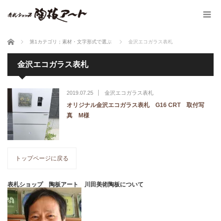
ホーム
第1カテゴリ；素材・文字形式で選ぶ
金沢エコガラス表札
金沢エコガラス表札
2019.07.25
金沢エコガラス表札
オリジナル金沢エコガラス表札 G16 CRT 取付写
真 M様
トップページに戻る
表札ショップ 陶板アート 川田美術陶板について