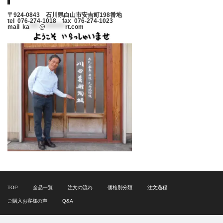
〒924-0843 石川県白山市安吉町198番地
tel 076-274-1018 fax 076-274-1023
mail
ka
****
@
********
rt.com
TOP
全品一覧
注文の流れ
価格別分類
注文過程
ご購入お客様の声
Q&A