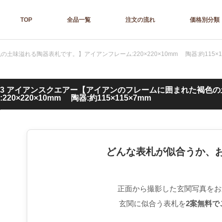
TOP
全品一覧
注文の流れ
価格別分類
味溢れる陶器表札です。】アイアンフレーム:220×220×10mm 陶器:約115×11
K3 アイアンスクエアー【アイアンのフレームに囲まれた褐色
:220×220×10mm 陶器:約115×115×7mm
どんな表札が似合うか、
正面から撮影した玄関写真をお
玄関に似合う表札を
2案無料で