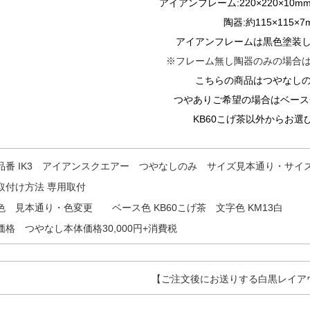
アイアンフレーム:
220×220×10
陶器:
約115×115×7
アイアンフレームは黒色塗装
※フレーム無し陶器のみの場合
こちらの商品はつやなし
つやありご希望の場合はベース色
KB60こげ茶以外からお選
品番 IK3 アイアンスクエアー つやなしのみ サイズ見本通り・サイ
取付け方法 専用取付
色 見本通り・色変更 ベース色 KB60こげ茶 文字色 KM13白
価格 つやなし本体価格30,000円+消費税
【ご注文後にお送りする白黒レイア