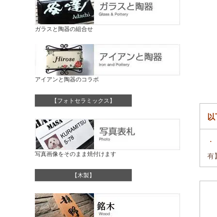
ガラスと陶器の組合せ
アイアンと陶器のコラボ
【フォトセラミックス】
以
・
写真画像をそのまま焼付けます
有
【木製】