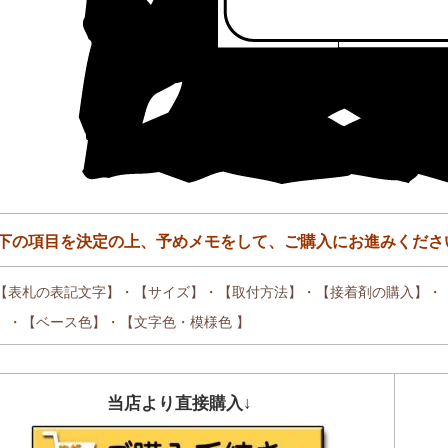
下の項目を決定の上、予めメモをして、ご購入にお進みくださ
【表札の表記文字】
・
【サイズ】
・
【取付方法】
・
【接着剤の購入】
・
】
・
【ベース色】
・
【文字色・
模様色 】
当店より直接購入↓