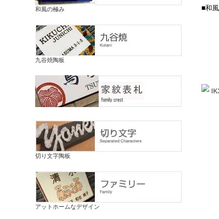
■和
和風の極み
九谷焼陶板
切り文字陶板
アットホームなデザイン