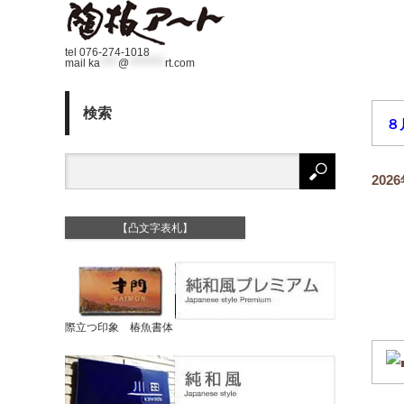
tel 076-274-1018
mail
ka
****
@
********
rt.com
検索
８
20
【凸文字表札】
際立つ印象 椿魚書体