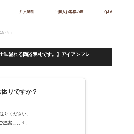
注文過程
ご購入お客様の声
Q&A
5×7mm
の土味溢れる陶器表札です。】アイアンフレー
お困りですか？
送りください。
ご提案
します。