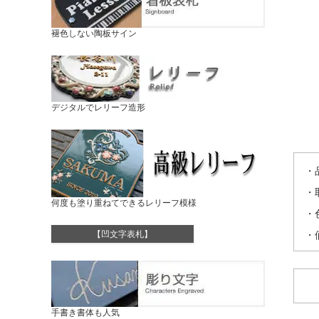
褪色しない陶板サイン
デジタルでレリーフ造形
・
・
何度も塗り重ねてできるレリーフ模様
・
・
【凹文字表札】
手書き書体も人気