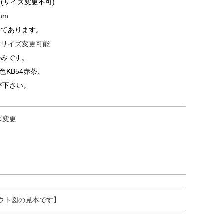
mm(サイズ変更不可)
mm
してあります。
はサイズ変更可能
のみです。
KB54赤茶、
び下さい。
ズ変更
ウト図の見本です】