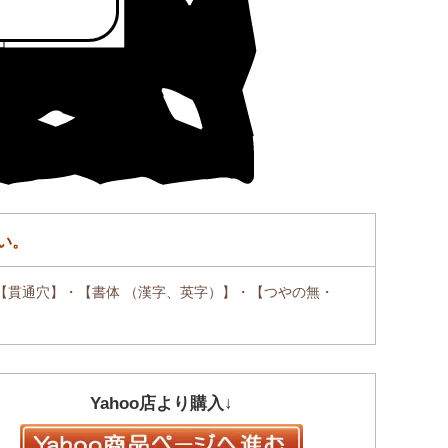
い。
【貫通穴】
・
【書体 （漢字、英字）】
・
【つやの無・
Yahoo店より購入↓