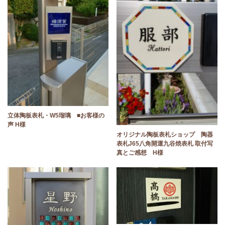
立体陶板表札・W5瑠璃 ■お客様の
声 H様
オリジナル陶板表札ショップ 陶器
表札J65八角開運九谷焼表札 取付写
真とご感想 H様