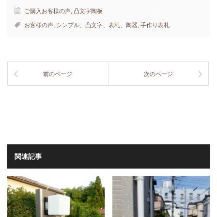
ご購入お客様の声
,
凸文字陶板
お客様の声
,
シンプル、凸文字、表札、陶器
,
手作り表札
前のページ
次のページ
関連記事