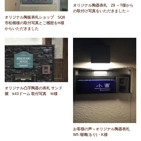
オリジナル陶器表札 Z8 ～T様から
の取付け写真をいただきました～
オリジナル陶板表札ショップ SQ8
市松模様の取付写真とご感想をH様
からいただきました
オリジナル凸字陶器の表札 サンド
横 k43ドーム 取付写真 Ｍ様
お客様の声～オリジナル陶器表札
W5 瑠璃(るり)・K様