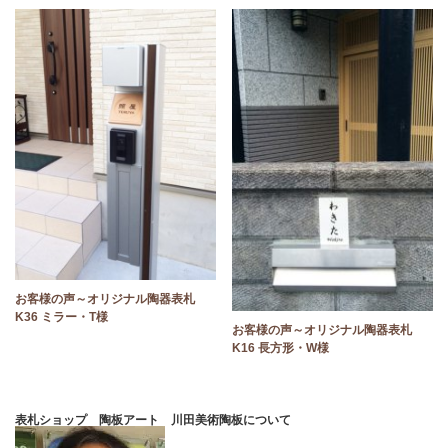
お客様の声～オリジナル陶器表札
K36 ミラー・T様
お客様の声～オリジナル陶器表札
K16 長方形・W様
表札ショップ 陶板アート 川田美術陶板について