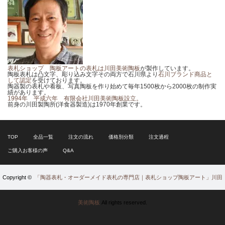
表札ショップ 陶板アートの表札は川田美術陶板
が製作しています。
陶板表札は凸文字、彫り込み文字その両方で石川県より
石川ブランド商品と
して認定
を受けております。
陶器製の表札や看板、写真陶板を作り始めて毎年1500枚から2000枚の制作実
績があります。
1994年 平成六年 有限会社川田美術陶板設立。
前身の川田製陶所(洋食器製造)は1970年創業です。
TOP
全品一覧
注文の流れ
価格別分類
注文過程
ご購入お客様の声
Q&A
Copyright ©
「陶器表札・オーダーメイド表札の専門店｜表札ショップ陶板アート」川田
美術陶板
All rights reserved.