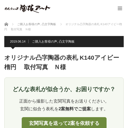
ホーム
ご購入お客様の声
,
凸文字陶板
オリジナル凸字陶器の表札 K140アイビー楕
円 取付写真 Ｎ様
2019.06.14
ご購入お客様の声
,
凸文字陶板
オリジナル凸字陶器の表札 K140アイビー
楕円 取付写真 Ｎ様
どんな表札が似合うか、お困りですか？
正面から撮影した玄関写真をお送りください。
玄関に似合う表札を
2案無料でご提案
します。
玄関写真を送って2案を依頼する