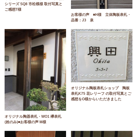
シリーズ SQ8 市松模様 取付写真と
ご感想T様
お客様の声 ■H様 立体陶板表札・
品番：J3 泉
オリジナル陶板表札ショップ 陶板
表札K75 花レリーフ の取付写真とご
感想をO様からいただきました
オリジナル陶器表札・WO1 欅表札
(姓のみ)■お客様の声 M様