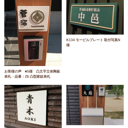
K134 モービルプレート 取付写真N
様
お客様の声 ■S様 凸文字立体陶板
表札・品番：Z8 凸型家紋表札