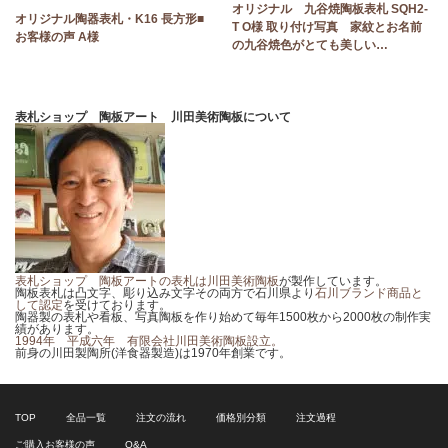
オリジナル 九谷焼陶板表札 SQH2-
オリジナル陶器表札・K16 長方形■
T O様 取り付け写真 家紋とお名前
お客様の声 A様
の九谷焼色がとても美しい…
表札ショップ 陶板アート 川田美術陶板について
表札ショップ 陶板アートの表札は川田美術陶板
が製作しています。
陶板表札は凸文字、彫り込み文字その両方で石川県より
石川ブランド商品と
して認定
を受けております。
陶器製の表札や看板、写真陶板を作り始めて毎年1500枚から2000枚の制作実
績があります。
1994年 平成六年 有限会社川田美術陶板設立。
前身の川田製陶所(洋食器製造)は1970年創業です。
TOP
全品一覧
注文の流れ
価格別分類
注文過程
ご購入お客様の声
Q&A