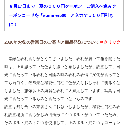
８月17日まで 夏の５００円クーポン ご購入へ進みク
ーポンコードを「summer500」と入力で５００円引き
に！
2026年お盆の営業日のご案内と商品発送について
⇒クリック
「素敵な表札ありがとうございました。表札が届いて箱を開けた
時は、正直思っていた色より濃いと感じましたが、設置して、日
光にあたっている表札と日陰の時の表札の表情に変化があってと
ても面白く、殺風景な機能性門柱に色が入りおしゃれに明るくな
りました。想像以上の綺麗な表札に大満足しています。写真は日
光にあたっているものとあたっていないものです。
設置は知り合いの業者さんにお願いしましたが、機能性門柱の表
札設置場所にあらかじめ四角形に４つボルトがついていたため、
そのボルト穴の下２つを使用して、上のボルト穴２つはコーキン