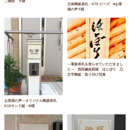
ご感想 Ｈ様
立体陶板表札・K76 ビーズ ■お客
様の声 F様
～看板表札を造らせていただきまし
た～ 西田鍼灸院様 ほとぼり 凸
文字陶板 取り付け写真
お客様の声～オリジナル陶器表札
K18サンド縦・M様