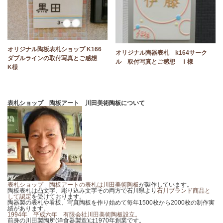
オリジナル陶板表札ショップ K166
オリジナル陶器表札 k164サーク
ダブルラインの取付写真とご感想
ル 取付写真とご感想 Ｉ様
K様
表札ショップ 陶板アート 川田美術陶板について
表札ショップ 陶板アートの表札は川田美術陶板
が製作しています。
陶板表札は凸文字、彫り込み文字その両方で石川県より
石川ブランド商品と
して認定
を受けております。
陶器製の表札や看板、写真陶板を作り始めて毎年1500枚から2000枚の制作実
績があります。
1994年 平成六年 有限会社川田美術陶板設立。
前身の川田製陶所(洋食器製造)は1970年創業です。