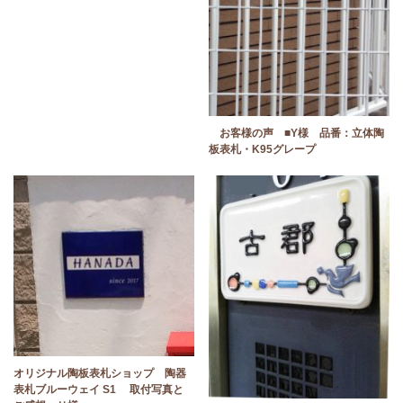
お客様の声 ■Y様 品番：立体陶
板表札・K95グレープ
オリジナル陶板表札ショップ 陶器
表札ブルーウェイ S1 取付写真と