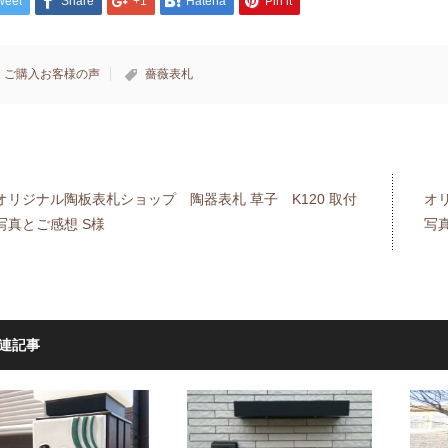
weet
Share
+1
Hatena
Pin it
ご購入お客様の声
薔薇表札
オリジナル陶板表札ショップ 陶器表札 草子 K120 取付
オ
写真とご感想 S様
写真
連記事