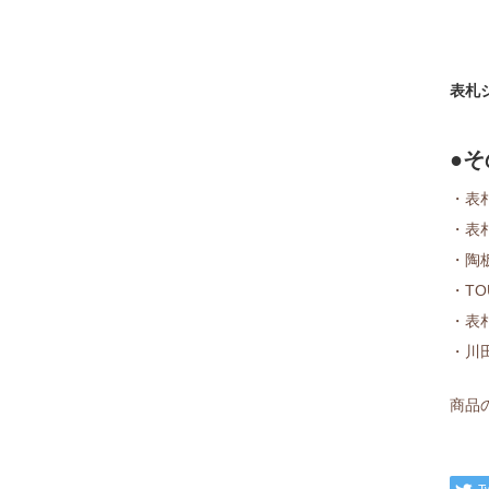
表札
●
・表
・表
・陶
・TO
・表
・川
商品