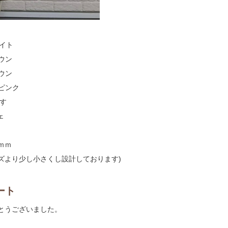
ワイト
ウン
ウン
ピンク
す
ェ
3ｍｍ
ズより少し小さくし設計しております)
ート
とうございました。