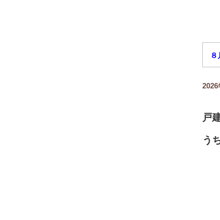
８
20
戸
う