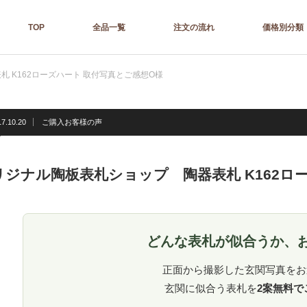
TOP
全品一覧
注文の流れ
価格別分類
 K162ローズハート 取付写真とご感想O様
17.10.20
ご購入お客様の声
リジナル陶板表札ショップ 陶器表札 K162ロ
どんな表札が似合うか、
正面から撮影した玄関写真をお
玄関に似合う表札を
2案無料で