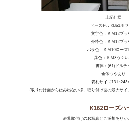
上記仕様
ベース色：KB51ホ
文字色：ＫＭ12ブラ
外枠色：ＫＭ12ブラ
バラ色：ＫＭ10ローズ
葉色：ＫＭ3うぐい
書体：(61)ドルチ
全体つやあり
表札サイズ131×24
(取り付け面からはみ出ない様、取り付け面の最大サイ
K162ローズハ
表札取付けのお写真とご感想ありが