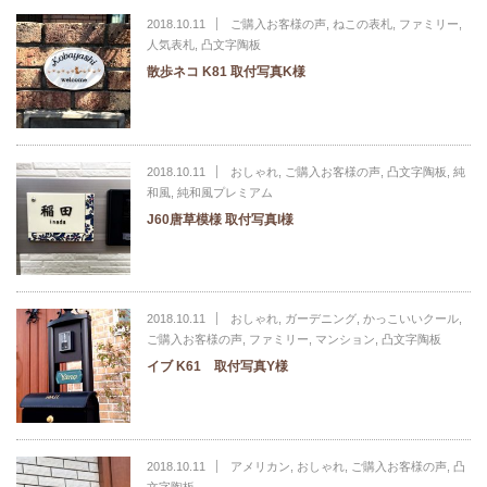
2018.10.11
ご購入お客様の声
,
ねこの表札
,
ファミリー
,
人気表札
,
凸文字陶板
散歩ネコ K81 取付写真K様
2018.10.11
おしゃれ
,
ご購入お客様の声
,
凸文字陶板
,
純
和風
,
純和風プレミアム
J60唐草模様 取付写真I様
2018.10.11
おしゃれ
,
ガーデニング
,
かっこいいクール
,
ご購入お客様の声
,
ファミリー
,
マンション
,
凸文字陶板
イブ K61 取付写真Y様
2018.10.11
アメリカン
,
おしゃれ
,
ご購入お客様の声
,
凸
文字陶板