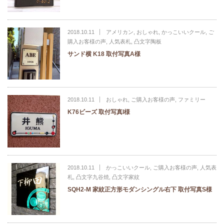
2018.10.11
アメリカン
,
おしゃれ
,
かっこいいクール
,
ご
購入お客様の声
,
人気表札
,
凸文字陶板
サンド横 K18 取付写真A様
2018.10.11
おしゃれ
,
ご購入お客様の声
,
ファミリー
K76ビーズ 取付写真I様
2018.10.11
かっこいいクール
,
ご購入お客様の声
,
人気表
札
,
凸文字九谷焼
,
凸文字家紋
SQH2-M 家紋正方形モダンシングル右下 取付写真S様