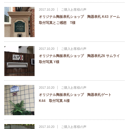
2017.10.20
ご購入お客様の声
オリジナル陶板表札ショップ 陶器表札 K43 ドーム
取付写真とご感想 T様
2017.10.20
ご購入お客様の声
オリジナル陶板表札ショップ 陶器表札Z6 サムライ
取付写真 Y様
2017.10.20
ご購入お客様の声
オリジナル陶板表札ショップ 陶器表札ゲート
K44 取付写真 A様
2017.10.20
ご購入お客様の声