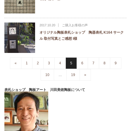
2017.10.20
ご購入お客様の声
オリジナル陶板表札ショップ 陶器表札 K164 サーク
ル 取付写真とご感想 I様
«
1
2
3
4
5
6
7
8
9
10
…
19
»
表札ショップ 陶板アート 川田美術陶板について