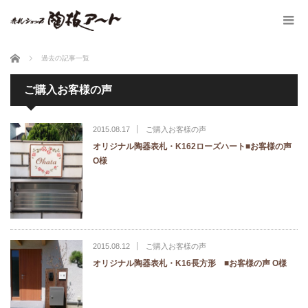
ホーム
過去の記事一覧
ご購入お客様の声
2015.08.17
ご購入お客様の声
オリジナル陶器表札・K162ローズハート■お客様の声
O様
2015.08.12
ご購入お客様の声
オリジナル陶器表札・K16長方形 ■お客様の声 O様