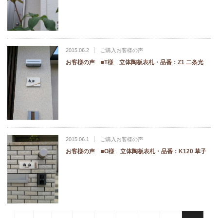
2015.06.2
ご購入お客様の声
お客様の声 ■T様 立体陶板表札・品番：Z1 二条光
2015.06.1
ご購入お客様の声
お客様の声 ■O様 立体陶板表札・品番：K120 草子