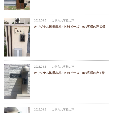
2015.08.6
ご購入お客様の声
オリジナル陶器表札・K76ビーズ ■お客様の声 O様
2015.08.6
ご購入お客様の声
オリジナル陶器表札・K76ビーズ ■お客様の声 F様
2015.08.3
ご購入お客様の声