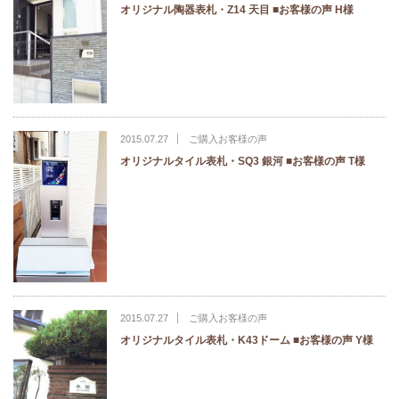
オリジナル陶器表札・Z14 天目 ■お客様の声 H様
2015.07.27
ご購入お客様の声
オリジナルタイル表札・SQ3 銀河 ■お客様の声 T様
2015.07.27
ご購入お客様の声
オリジナルタイル表札・K43ドーム ■お客様の声 Y様