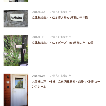
2015.06.12
ご購入お客様の声
立体陶板表札・K16 長方形■お客様の声 Y様
2015.06.11
ご購入お客様の声
立体陶板表札・K76 ビーズ ■お客様の声 K様
2015.06.10
ご購入お客様の声
お客様の声 ■S様 立体陶板表札・品番：K105 コー
ンフレーム