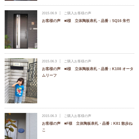
2015.06.9
ご購入お客様の声
お客様の声 ■I様 立体陶板表札・品番：SQ16 朱竹
2015.06.3
ご購入お客様の声
お客様の声 ■I様 立体陶板表札・品番：K108 オータ
ムリーフ
2015.06.3
ご購入お客様の声
お客様の声 ■F様 立体陶板表札・品番：K81 散歩ね
こ