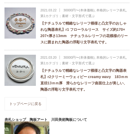
2021.03.22
30000円〜(本体価格)
,
本格的レリーフ表札
,
第1カテゴリ；素材・文字形式で選ぶ
【ナチュラルで精緻なレリーフ模様と凸文字のおしゃ
れな陶器表札】r1 フローラルリース サイズ約170×
207×厚さ13mm ナチュラルレリーフの花模様のリー
スに囲まれた陶器の浮彫り文字表札です。
2021.03.20
30000円〜(本体価格)
,
本格的レリーフ表札
,
第1カテゴリ；素材・文字形式で選ぶ
【ナチュラルで精緻なレリーフ模様と凸文字の陶器表
札】r2クリーミーウェィビー creamy wavy 183ｍｍ
直径13ｍｍ厚 滑らかなレリーフ曲面仕上が美しい、
陶器の浮彫り文字表札です。
トップページに戻る
表札ショップ 陶板アート 川田美術陶板について