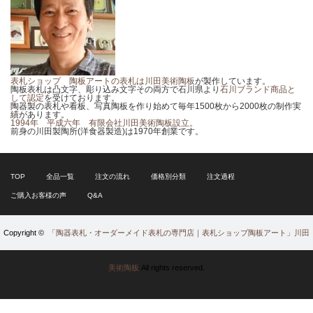
表札ショップ 陶板アートの表札は川田美術陶板
が製作しています。
陶板表札は凸文字、彫り込み文字その両方で石川県より
石川ブランド商品と
して認定
を受けております。
陶器製の表札や看板、写真陶板を作り始めて毎年1500枚から2000枚の制作実
績があります。
1994年 平成六年 有限会社川田美術陶板設立。
前身の川田製陶所(洋食器製造)は1970年創業です。
TOP
全品一覧
注文の流れ
価格別分類
注文過程
ご購入お客様の声
Q&A
Copyright ©
「陶器表札・オーダーメイド表札の専門店｜表札ショップ陶板アート」川田
美術陶板
All rights reserved.