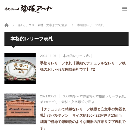
ホーム
第1カテゴリ；素材・文字形式で選ぶ
本格的レリーフ表札
本格的レリーフ表札
2024.11.26
本格的レリーフ表札
手塗りレリーフ表札【繊細でナチュラルなレリーフ模
様のおしゃれな陶器表札です】 #2
2021.03.22
30000円〜(本体価格)
,
本格的レリーフ表札
,
第1カテゴリ；素材・文字形式で選ぶ
【ナチュラルで精緻なレリーフ模様と凸文字の陶器表
札】r3パルテノン サイズ約150× 226×厚さ13mm
細密で精緻で彫刻物のような陶器の浮彫り文字表札で
す。